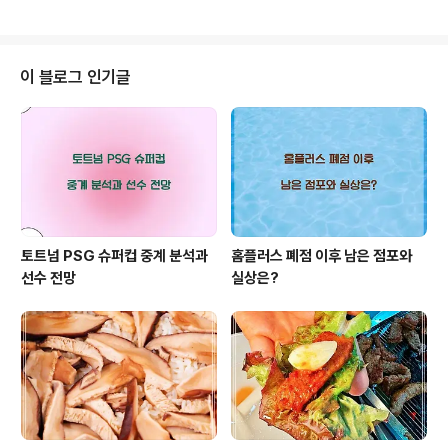
정보를 알고 싶으시다면 아래 링크를 클릭하..
소까지 싹 다 알아보겠습니다! 놀토 놀라운토요일 청주 가
경터미널시장 더덕생삼겹살 맛집 297회 청소광 브라이언
규현 삼겹살 가격 위치 어디 후기 확인 놀토 놀라운토요일
청소광 브라이언 규현 297회 방송에서 소개되어 많은 시
이 블로그 인기글
청자 분들께서 호기심을 자아내셨는데요 이번 먹방 여행지
는 청주 가경터미널시장 입니다. 지난주에 이어 삼겹살 더
덕생삼겹살를 소개하는 방송에서 297회 놀토 놀라운토요
일 청주 가경터미널시장 맛집의 리얼 맛집을 보니 전국 택
배 주문이나 간편 포장 밀키트 같은게 있다면 ..
토트넘 PSG 슈퍼컵 중계 분석과
홈플러스 폐점 이후 남은 점포와
선수 전망
실상은?