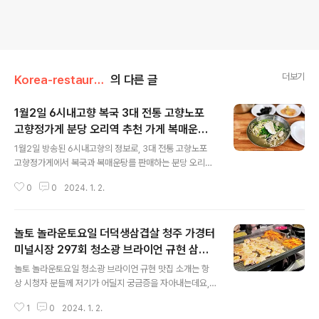
더보기
Korea-restaurant-cafe
의 다른 글
1월2일 6시내고향 복국 3대 전통 고향노포
고향정가게 분당 오리역 추천 가게 복매운탕
글 내용
방송 정보
1월2일 방송된 6시내고향의 정보로, 3대 전통 고향노포
고향정가게에서 복국과 복매운탕를 판매하는 분당 오리역
맛집이 소개되었습니다. 이곳에 대한 상세한 정보를 한 번
0
0
2024. 1. 2.
알아보겠습니다. 1월2일 6시내고향 복국 3대 전통 고향노
포 고향정가게 분당 오리역 추천 가게 방문 후기 및 리뷰 복
매운탕 방송 정보 1월2일 6시내고향 방송에서 소개된 이
놀토 놀라운토요일 더덕생삼겹살 청주 가경터
곳은 분당 오리역 동네 친구가 추천해서 첨가봤는데 사장
님 넘 친절하시고 복국도 너무너무 맛있었어요!! 복매운탕
미널시장 297회 청소광 브라이언 규현 삼겹
글 내용
도 맛있고요! 최고입니당 자주갈께용 분당 오리역 동네를
살 맛집 위치
놀토 놀라운토요일 청소광 브라이언 규현 맛집 소개는 항
잘 안돌아다녀서, 이런 맛집 있는것도 몰랐네용 복국 싹싹
상 시청자 분들께 저기가 어딜지 궁금증을 자아내는데요,
긁어먹었답니당🤭 👉6시내고향 분당 오리역 복국 맛집
297회 방송에서 소개된 삼겹살 더덕생삼겹살 맛있는 곳에
바로가기 방송에서 소개한 분당 오리역 맛집에 대한 상세
1
0
2024. 1. 2.
대해서 실제 후기 리뷰부터 영업시간, 메뉴, 가격, 위치 주