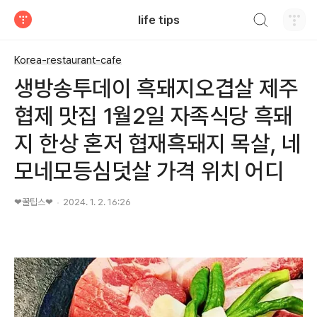
검색하기
life tips
티스토리
Korea-restaurant-cafe
생방송투데이 흑돼지오겹살 제주
협제 맛집 1월2일 자족식당 흑돼
지 한상 혼저 협재흑돼지 목살, 네
모네모등심덧살 가격 위치 어디
❤꿀팁스❤
2024. 1. 2. 16:26