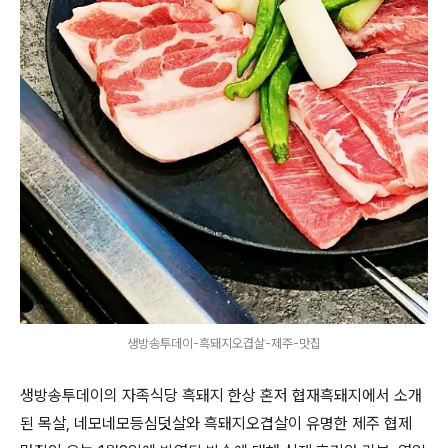
생방송투데이-흑돼지오겹살-제주-맛집
생방송투데이의 자족식당 흑돼지 한상 혼저 협재흑돼지에서 소개
된 목살, 네모네모등심덧살와 흑돼지오겹살이 유명한 제주 협제