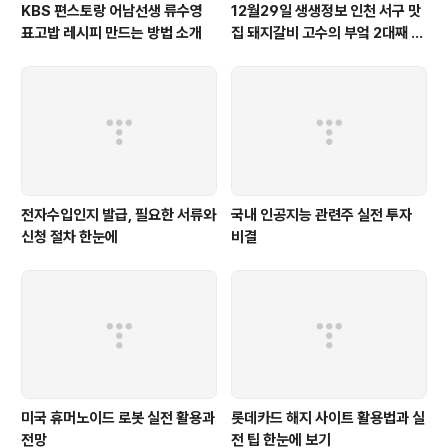
KBS 편스토랑 어남선생 류수영
12월29일 생생정보 인천 서구 맛
표고밥 레시피 만드는 방법 소개
집 돼지갈비 고수의 부엌 2대째 노
포 면천갈비 추천 가게 맛집 왕갈
비 고기쌈냉면 위치
전자수입인지 발급, 필요한 서류와
국내 인공지능 관련주 실전 투자
신청 절차 한눈에
비결
미국 휴머노이드 로봇 실전 활용과
롯데카드 해지 사이트 활용법과 실
전망
전 팁 한눈에 보기