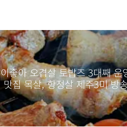
밥이좋아 오겹살 토밥즈 3대째 운
 맛집 목살, 항정살 제주3미 방