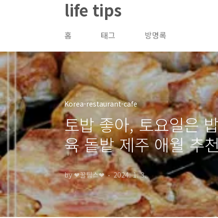
life tips
본문 바로가기
홈
태그
방명록
Korea-restaurant-cafe
토밥 좋아, 토요일은 
육 돝밭 제주 애월 추천
by ❤꿀팁스❤
2024. 1. 3.