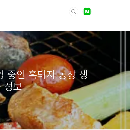
영 중인 흑돼지 농장 생
송 정보