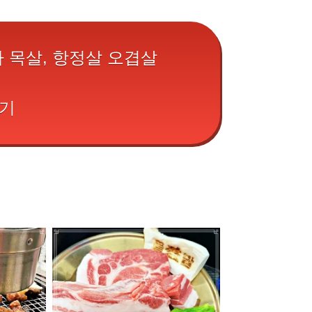
아 목살, 항정살 오겹살
기